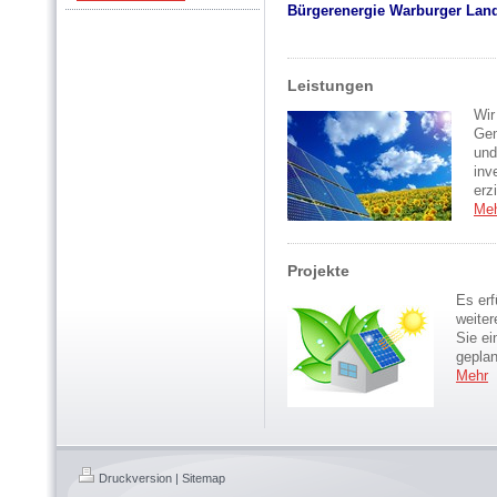
Bürgerenergie Warburger Land 
Leistungen
Wir
Gem
und
inv
erz
Me
Projekte
Es erf
weiter
Sie ei
geplan
Mehr
Druckversion
|
Sitemap