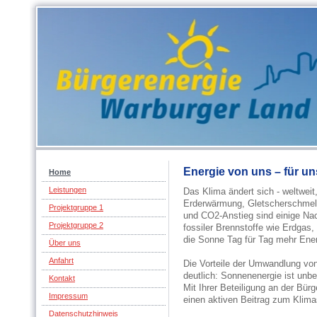
Energie von uns – für un
Home
Leistungen
Das Klima ändert sich - weltweit
Erderwärmung, Gletscherschmelz
Projektgruppe 1
und CO2-Anstieg sind einige Nac
Projektgruppe 2
fossiler Brennstoffe wie Erdgas,
die Sonne Tag für Tag mehr Energi
Über uns
Anfahrt
Die Vorteile der Umwandlung von
deutlich: Sonnenenergie ist unb
Kontakt
Mit Ihrer Beteiligung an der Bür
Impressum
einen aktiven Beitrag zum Klima
Datenschutzhinweis